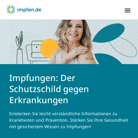
Babys & Kleinkinder
Kinder & Jugendliche
‌Impfungen: Der
Erwachsene
Schutzschild gegen
Schwangere
Erkrankungen
Reisende
Impfungen A-Z
Entdecken Sie leicht verständliche Informationen zu
Krankheiten und Prävention. Stärken Sie Ihre Gesundheit
Wissenswelt
mit gesichertem Wissen zu Impfungen!
Webinare