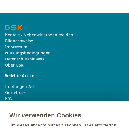
Kontakt / Nebenwirkungen melden
Bildnachweise
Impressum
Nutzungsbedingungen
Datenschutzhinweis
Über GSK
Beliebte Artikel
Impfungen A-Z
Gürtelrose
RSV
Meningokokken
6-fach Impfungen
Wir verwenden Cookies
Knubbel nach Impfung
Impfungen und Sport
Um dieses Angebot nutzen zu können, ist es erforderlich
++ Info: Gendergerechte Sprache: Dieser Text schließt